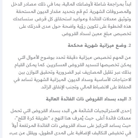
ابدأ بمراجعة شاملة لأوضاعك المالية، بما في ذلك مصادر الدخل
والمصروفات الشهرية. ثم قم بتحديد مقدار الديون المستحقة
وتوثيق معدلات الفائدة ومواعيد استحقاق كل قرض. ستساعدك
هذه الخطوة على تكوين رؤية واضحة حول مدى قدرتك على
تخصيص مبلغ معين لسداد القروض.
2.
وضع ميزانية شهرية محكمة
من المهم تخصيص ميزانية دقيقة تحدد بوضوح الأموال التي
يمكن تخصيصها لتسديد القروض العسكريين. كما يمكن القيام
بذلك عبر تقليل المصاريف غير الضرورية وتحقيق التوازن بين
الاحتياجات الأساسية وسداد الديون. الميزانية الشهرية تساعد في
الحفاظ على الانضباط المالي وتجنب الإنفاق الزائد.
3.
البدء بسداد القروض ذات الفائدة العالية
إحدى الاستراتيجيات الشائعة هي البدء بسداد القروض التي تحمل
معدلات فائدة أعلى. حيث يُعرف هذا النهج بـ “طريقة كرة الثلج”،
حيث يساعد التركيز على سداد القروض ذات الفائدة المرتفعة أولاً
في تخفيض التكاليف الإضافية على المدى الطويل، ويقلل من عبء