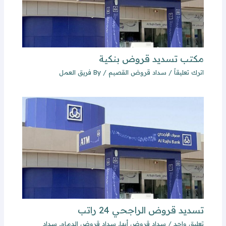
مكتب تسديد قروض بنكية
اترك تعليقاً
/
سداد قروض القصيم
/ By
فريق العمل
تسديد قروض الراجحي 24 راتب
تعليق واحد
/
سداد قروض أبها
,
سداد قروض الدمام
,
سداد