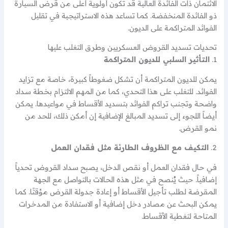
الائتمان ذات الفائدة العالية قد تكون أولوية أعلى من قرض السيارة
ذو الفائدة المنخفضة. كما تساعد هذه الاستراتيجية في تقليل
الفوائد المتراكمة على الديون.
تحديات تسديد القروض العسكريين وطرق التغلب عليها
1.
التأثير السلبي للديون المتراكمة
يمكن للديون المتراكمة أن تشكل ضغوطاً كبيرة، خاصة مع تزايد
الفوائد. للتغلب على هذا التحدي، كما من المهم الالتزام بخطة سداد
واضحة وتجنب تراكم الفوائد بتسديد الأقساط في مواعيدها. يمكن
أيضاً اللجوء إلى تسديد المبالغ الإضافية إن أمكن ذلك، للحد من
نمو القرض.
2.
التكيف مع الظروف الطارئة مثل فقدان العمل
في حال فقدان العمل أو نقص الدخل، يصبح سداد القروض تحدياً
إضافياً. حيث يُنصح في مثل هذه الحالات بالتواصل مع الجهة
المقرضة لطلب تأجيل الأقساط أو إعادة جدولة القرض مؤقتًا. كما
يمكن البحث عن مصادر دخل إضافية أو الاستفادة من المدخرات
المتاحة لتغطية الأقساط.