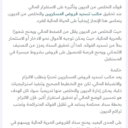
فوائد التخلص من الديون وتأثيره على الاستقرار المالي
عند تحقيق
مكتب تسديد قروض العسكريين
والتخلص من الديون،
ينعكس هذا الإنجاز إيجابياً على الحياة المالية للفرد.
حيث التخلص من الديون يقلل من الضغط المالي ويمنح شعورًا
بالحرية المالية، حيث يمكن توجيه الأموال نحو الادخار أو الاستثمار
بدلاً من تسديد الفوائد. كما أن تحقيق السداد يعزز من التصنيف
الائتماني ويمنح فرصة للحصول على قروض بشروط ميسرة في
المستقبل.
خاتمة
يعد مكتب تسديد قروض العسكريين تحديًا يتطلب الالتزام
والانضباط المالي، لكن مع التخطيط الصحيح وتنفيذ استراتيجيات
ذكية، يمكن إدارة الديون والتخلص منها تدريجياً. سواء كان الهدف
هو تحسين الوضع المالي أو تحقيق استقرار أكبر، فإن الالتزام
بخطة سداد محكمة يساعد في تقليل الفوائد المتراكمة وتجنب
تراكم الديون.
على المدى البعيد، يمنح سداد القروض الحرية المالية ويسهم في