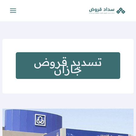
خطي
لى
لمحتوى
تسديد قروض
جازان
تسديد
قروض
ومتعثرات
البنوك