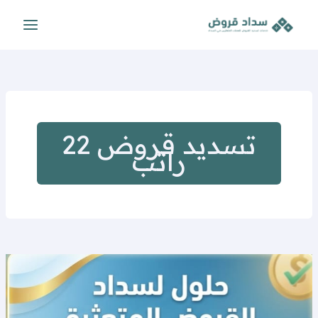
خطي
لى
لمحتوى
تسديد قروض 22
راتب
تسديد
القروض
للمتعثرين
2026