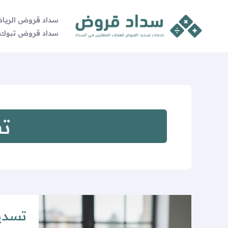
خطي
لى
سداد قروض الريا
لمحتوى
سداد قروض تبوك
تس
تسديد
تسديد
القروض
وتوحيد